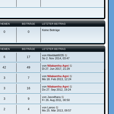
a
e
g
i
t
r
a
g
THEMEN
BEITRÄGE
LETZTER BEITRAG
Keine Beiträge
0
0
THEMEN
BEITRÄGE
LETZTER BEITRAG
N
von
Kleeblatt6035
6
17
e
So 2. Nov 2014, 03:47
u
e
N
von
Nilakantha Agni
42
49
s
e
Di 27. Jun 2017, 21:29
t
u
e
e
N
von
Nilakantha Agni
r
3
7
s
e
Mo 18. Feb 2013, 12:24
B
t
u
e
e
e
i
N
von
Nilakantha Agni
r
3
16
s
t
e
Do 27. Sep 2012, 19:24
B
t
r
u
e
e
a
e
i
N
von
Jasodhara
r
g
3
9
s
t
e
Fr 26. Aug 2011, 00:50
B
t
r
u
e
e
a
e
i
N
von
Lanoo
r
g
2
4
s
t
e
Mo 25. Mär 2013, 09:57
B
t
r
u
e