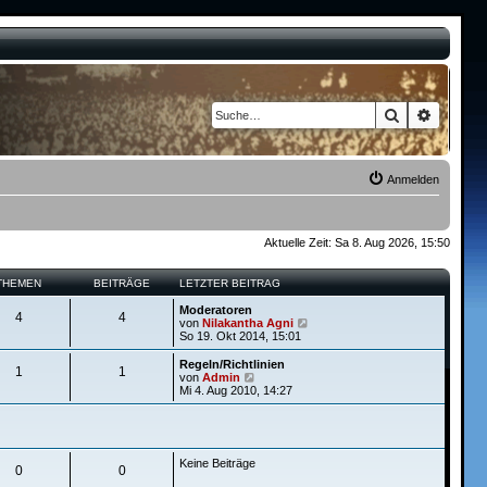
Suche
Erweite
Anmelden
Aktuelle Zeit: Sa 8. Aug 2026, 15:50
THEMEN
BEITRÄGE
LETZTER BEITRAG
Moderatoren
4
4
N
von
Nilakantha Agni
e
So 19. Okt 2014, 15:01
u
e
Regeln/Richtlinien
1
1
s
N
von
Admin
t
e
Mi 4. Aug 2010, 14:27
e
u
r
e
B
s
e
t
i
e
Keine Beiträge
t
r
0
0
r
B