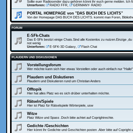
Sollte euer Radiosender dazu gehören könnt ihr euch gerne melden. Ich 
Unterforen:
RADIO FFR
,
GERMANY- RADIO
PORTAL HOMEPAGE von "DAS BUCH DES LICHTS"
Von der Homepage DAS BUCH DES LICHTS. kommt man Foren, Bibliothek
FORUM
E-SFk-Chats
Das E-SFk besitzt einige Chats.Sind alle Kostenlos zu nutzen.Einzige ,du 
not wenig
Unterforen:
E-SFK-3D Galaxy
,
Flash Chat
PLAUDERN UND DISKUSIONEN
Vorstellungsforum
Wer möchte kann sich hier etwas Vorstellen oder auch einfach nur "Hallo"
Plaudern und Diskutieren
Plaudern und Diskutieren rund um Christian Anders
Offtopik
Hier hat alles Platz wo es sich drüber unterhalten möchte.
Rätseln/Spiele
Hier ist Platz für Rätselspiele Wörterpiele, usw
Witze
Platz Witze und Spass .Doch bitte achtet auf Coprightrechte.
Gedichte /Geschichten
Hier könnt Ihr Gedichte und Geschichten posten .Aber bitte auf Copright