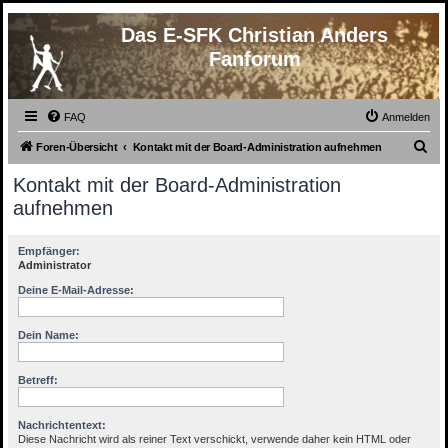
Das E-SFK Christian Anders
Fanforum
FAQ
Anmelden
S
Foren-Übersicht
Kontakt mit der Board-Administration aufnehmen
u
Kontakt mit der Board-Administration
c
aufnehmen
h
e
Empfänger:
Administrator
Deine E-Mail-Adresse:
Dein Name:
Betreff:
Nachrichtentext:
Diese Nachricht wird als reiner Text verschickt, verwende daher kein HTML oder