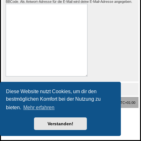
BBCode. Als Antwort-Adresse für die E-Mail wird deine E-Mail-Adresse angegeben.
Diese Website nutzt Cookies, um dir den
bestmöglichen Komfort bei der Nutzung zu
Foren-Übersicht
Alle Zeiten sind
UTC+01:00
bieten.
Mehr erfahren
Powered by
phpBB
® Forum Software © phpBB Limited
Style
Rock'n Roll
ported 3.2 by
phpBB Spain
Verstanden!
Deutsche Übersetzung durch
phpBB.de
Datenschutz
|
Nutzungsbedingungen