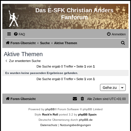
Das E-SFK Christian Anders
Fanforum
FAQ
Anmelden
S
Foren-Übersicht
Suche
Aktive Themen
u
Aktive Themen
c
Zur erweiterten Suche
h
Die Suche ergab 0 Treffer • Seite
1
von
1
e
Es wurden keine passenden Ergebnisse gefunden.
Die Suche ergab 0 Treffer • Seite
1
von
1
Gehe zu
Foren-Übersicht
Alle Zeiten sind
UTC+01:00
Powered by
phpBB
® Forum Software © phpBB Limited
Style
Rock'n Roll
ported 3.2 by
phpBB Spain
Deutsche Übersetzung durch
phpBB.de
Datenschutz
|
Nutzungsbedingungen