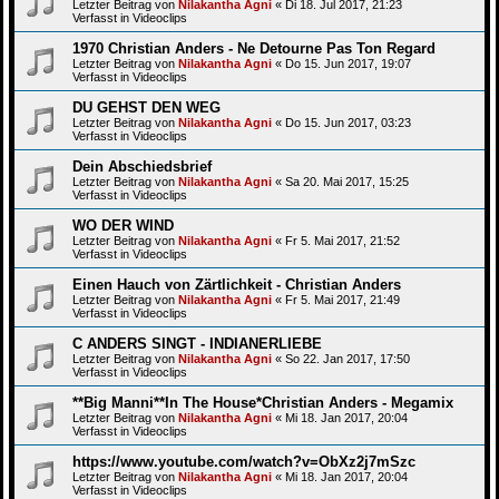
Letzter Beitrag von
Nilakantha Agni
«
Di 18. Jul 2017, 21:23
Verfasst in
Videoclips
1970 Christian Anders - Ne Detourne Pas Ton Regard
Letzter Beitrag von
Nilakantha Agni
«
Do 15. Jun 2017, 19:07
Verfasst in
Videoclips
DU GEHST DEN WEG
Letzter Beitrag von
Nilakantha Agni
«
Do 15. Jun 2017, 03:23
Verfasst in
Videoclips
Dein Abschiedsbrief
Letzter Beitrag von
Nilakantha Agni
«
Sa 20. Mai 2017, 15:25
Verfasst in
Videoclips
WO DER WIND
Letzter Beitrag von
Nilakantha Agni
«
Fr 5. Mai 2017, 21:52
Verfasst in
Videoclips
Einen Hauch von Zärtlichkeit - Christian Anders
Letzter Beitrag von
Nilakantha Agni
«
Fr 5. Mai 2017, 21:49
Verfasst in
Videoclips
C ANDERS SINGT - INDIANERLIEBE
Letzter Beitrag von
Nilakantha Agni
«
So 22. Jan 2017, 17:50
Verfasst in
Videoclips
**Big Manni**In The House*Christian Anders - Megamix
Letzter Beitrag von
Nilakantha Agni
«
Mi 18. Jan 2017, 20:04
Verfasst in
Videoclips
https://www.youtube.com/watch?v=ObXz2j7mSzc
Letzter Beitrag von
Nilakantha Agni
«
Mi 18. Jan 2017, 20:04
Verfasst in
Videoclips