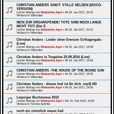
CHRISTIAN ANDERS SINGT: STILLE HELDEN (DISCO-
VERSION)
Letzter Beitrag von
Nilakantha Agni
«
Mi 18. Jan 2017, 20:02
Verfasst in
Videoclips
NEIN ZUR ORGANSPENDE! TOTE SIND NOCH LANGE
NICHT TOT! (Der E
Letzter Beitrag von
Nilakantha Agni
«
Mi 18. Jan 2017, 20:01
Verfasst in
Videoclips
Christian Anders - Lieder ohne Grenzen Schlagergala -
(Live)
Letzter Beitrag von
Nilakantha Agni
«
Mi 18. Jan 2017, 19:58
Verfasst in
Videoclips
Christian Anders in Torgelow 25.09.2016 (Live)
Letzter Beitrag von
Nilakantha Agni
«
Mi 18. Jan 2017, 19:56
Verfasst in
Videoclips
CHRISTIAN ANDERS -THE HOUSE OF THE RISING SUN
Letzter Beitrag von
Nilakantha Agni
«
Mi 18. Jan 2017, 19:55
Verfasst in
Videoclips
Christian Anders - dieses lied ist für dich .mp4) HD
Letzter Beitrag von
Nilakantha Agni
«
Mi 18. Jan 2017, 19:55
Verfasst in
Videoclips
Leipziger Buchmesse 2015
Letzter Beitrag von
Nilakantha Agni
«
Mo 16. Feb 2015, 19:05
Verfasst in
Termine Auftritte
noch ein zimmlich neues lied