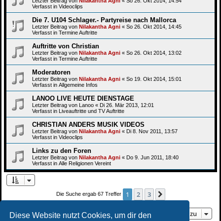
Letzter Beitrag von
Nilakantha Agni
«
So 26. Okt 2014, 14:54
Verfasst in
Videoclips
Die 7. U104 Schlager.- Partyreise nach Mallorca
Letzter Beitrag von
Nilakantha Agni
«
So 26. Okt 2014, 14:45
Verfasst in
Termine Auftritte
Auftritte von Christian
Letzter Beitrag von
Nilakantha Agni
«
So 26. Okt 2014, 13:02
Verfasst in
Termine Auftritte
Moderatoren
Letzter Beitrag von
Nilakantha Agni
«
So 19. Okt 2014, 15:01
Verfasst in
Allgemeine Infos
LANOO LIVE HEUTE DIENSTAGE
Letzter Beitrag von
Lanoo
«
Di 26. Mär 2013, 12:01
Verfasst in
Liveauftritte und TV Auftritte
CHRISTIAN ANDERS MUSIK VIDEOS
Letzter Beitrag von
Nilakantha Agni
«
Di 8. Nov 2011, 13:57
Verfasst in
Videoclips
Links zu den Foren
Letzter Beitrag von
Nilakantha Agni
«
Do 9. Jun 2011, 18:40
Verfasst in
Alle Religionen Vereint
1
2
3
Nächste
Die Suche ergab 67 Treffer
Gehe zu
Diese Website nutzt Cookies, um dir den