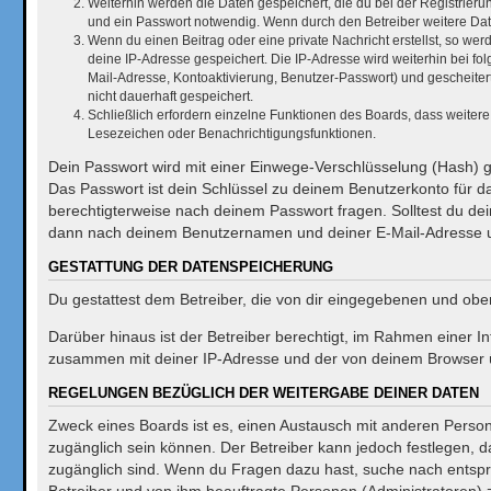
Weiterhin werden die Daten gespeichert, die du bei der Registrieru
und ein Passwort notwendig. Wenn durch den Betreiber weitere Daten 
Wenn du einen Beitrag oder eine private Nachricht erstellst, so wer
deine IP-Adresse gespeichert. Die IP-Adresse wird weiterhin bei f
Mail-Adresse, Kontoaktivierung, Benutzer-Passwort) und gescheiter
nicht dauerhaft gespeichert.
Schließlich erfordern einzelne Funktionen des Boards, dass weiter
Lesezeichen oder Benachrichtigungsfunktionen.
Dein Passwort wird mit einer Einwege-Verschlüsselung (Hash) ge
Das Passwort ist dein Schlüssel zu deinem Benutzerkonto für da
berechtigterweise nach deinem Passwort fragen. Solltest du de
dann nach deinem Benutzernamen und deiner E-Mail-Adresse un
GESTATTUNG DER DATENSPEICHERUNG
Du gestattest dem Betreiber, die von dir eingegebenen und obe
Darüber hinaus ist der Betreiber berechtigt, im Rahmen einer 
zusammen mit deiner IP-Adresse und der von deinem Browser üb
REGELUNGEN BEZÜGLICH DER WEITERGABE DEINER DATEN
Zweck eines Boards ist es, einen Austausch mit anderen Personen
zugänglich sein können. Der Betreiber kann jedoch festlegen, da
zugänglich sind. Wenn du Fragen dazu hast, suche nach entspre
Betreiber und von ihm beauftragte Personen (Administratoren) 