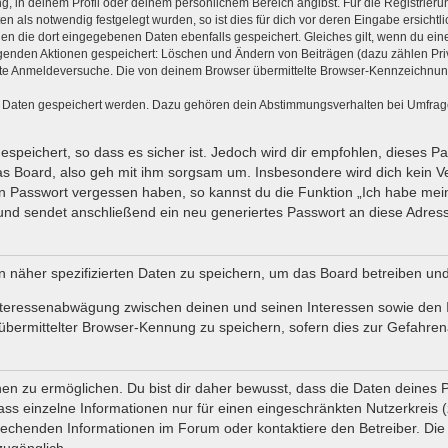
ng, in deinem Profil oder deinem persönlichem Bereich angibst. Für die Registrie
als notwendig festgelegt wurden, so ist dies für dich vor deren Eingabe ersichtli
den die dort eingegebenen Daten ebenfalls gespeichert. Gleiches gilt, wenn du ein
olgenden Aktionen gespeichert: Löschen und Ändern von Beiträgen (dazu zählen Pr
te Anmeldeversuche. Die von deinem Browser übermittelte Browser-Kennzeichnung (
e Daten gespeichert werden. Dazu gehören dein Abstimmungsverhalten bei Umfragen
speichert, so dass es sicher ist. Jedoch wird dir empfohlen, dieses P
s Board, also geh mit ihm sorgsam um. Insbesondere wird dich kein Ver
in Passwort vergessen haben, so kannst du die Funktion „Ich habe mei
d sendet anschließend ein neu generiertes Passwort an diese Adresse
n näher spezifizierten Daten zu speichern, um das Board betreiben un
Interessenabwägung zwischen deinen und seinen Interessen sowie den In
ermittelter Browser-Kennung zu speichern, sofern dies zur Gefahrenab
 zu ermöglichen. Du bist dir daher bewusst, dass die Daten deines Profi
ss einzelne Informationen nur für einen eingeschränkten Nutzerkreis (z.
chenden Informationen im Forum oder kontaktiere den Betreiber. Die E
zugänglich.