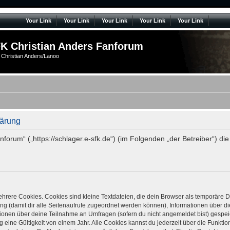
Your Link
Your Link
Your Link
Your Link
Your Link
K Christian Anders Fanforum
 Christian Anders/Lanoo
lärung
anforum“ („https://schlager.e-sfk.de“) (im Folgenden „der Betreiber“)
hrere Cookies. Cookies sind kleine Textdateien, die dein Browser als temporäre D
zung (damit dir alle Seitenaufrufe zugeordnet werden können), Informationen über d
ionen über deine Teilnahme an Umfragen (sofern du nicht angemeldet bist) gespeic
ine Gültigkeit von einem Jahr. Alle Cookies kannst du jederzeit über die Funktion