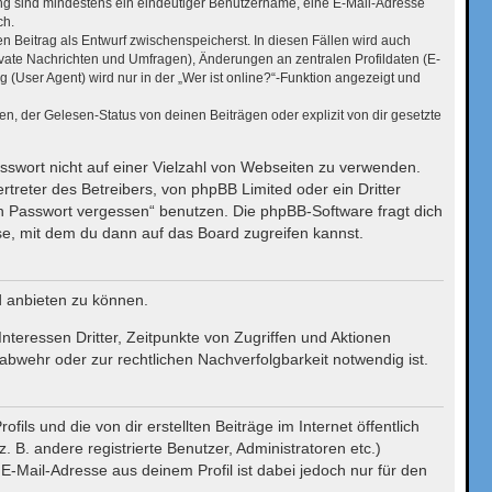
rung sind mindestens ein eindeutiger Benutzername, eine E-Mail-Adresse
ch.
en Beitrag als Entwurf zwischenspeicherst. In diesen Fällen wird auch
ivate Nachrichten und Umfragen), Änderungen an zentralen Profildaten (E-
User Agent) wird nur in der „Wer ist online?“-Funktion angezeigt und
, der Gelesen-Status von deinen Beiträgen oder explizit von dir gesetzte
asswort nicht auf einer Vielzahl von Webseiten zu verwenden.
treter des Betreibers, von phpBB Limited oder ein Dritter
n Passwort vergessen“ benutzen. Die phpBB-Software fragt dich
, mit dem du dann auf das Board zugreifen kannst.
d anbieten zu können.
teressen Dritter, Zeitpunkte von Zugriffen und Aktionen
wehr oder zur rechtlichen Nachverfolgbarkeit notwendig ist.
ls und die von dir erstellten Beiträge im Internet öffentlich
 B. andere registrierte Benutzer, Administratoren etc.)
-Mail-Adresse aus deinem Profil ist dabei jedoch nur für den