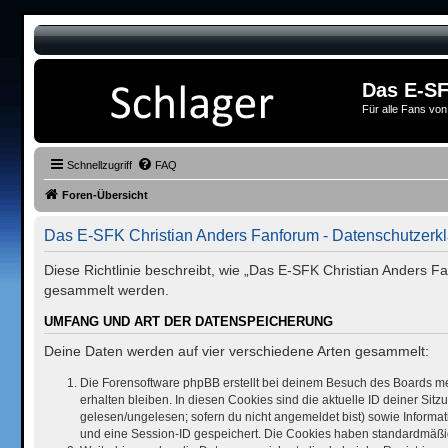
Das E-SF
Für alle Fans von
Schnellzugriff
FAQ
Foren-Übersicht
Das E-SFK Christian Anders Fanforum - Datenschutzerk
Diese Richtlinie beschreibt, wie „Das E-SFK Christian Anders F
gesammelt werden.
UMFANG UND ART DER DATENSPEICHERUNG
Deine Daten werden auf vier verschiedene Arten gesammelt:
Die Forensoftware phpBB erstellt bei deinem Besuch des Boards me
erhalten bleiben. In diesen Cookies sind die aktuelle ID deiner Sit
gelesen/ungelesen; sofern du nicht angemeldet bist) sowie Informat
und eine Session-ID gespeichert. Die Cookies haben standardmäßig e