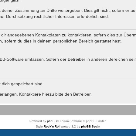
 deiner Zustimmung an Dritte weitergeben. Dies gilt nicht, sofern er 
zur Durchsetzung rechtlicher Interessen erforderlich sind.
dir angegebenen Kontaktdaten zu kontaktieren, sofern dies zur Übermit
, sofern du dies in deinem persönlichen Bereich gestattet hast.
phpBB-Software umfassen. Sofern der Betreiber in anderen Bereichen se
r dich gespeichert sind.
langen. Kontaktiere hierzu bitte den Betreiber.
Powered by
phpBB
® Forum Software © phpBB Limited
Style
Rock'n Roll
ported 3.2 by
phpBB Spain
Deutsche Übersetzung durch
phpBB.de