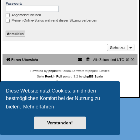
Passwort:
Angemeldet bleiben
Meinen Online-Status während dieser Sitzung verbergen
Gehe zu
Foren-Übersicht
Alle Zeiten sind
UTC+01:00
Powered by
phpBB
® Forum Software © phpBB Limited
Style
Rock'n Roll
ported 3.2 by
phpBB Spain
Deutsche Übersetzung durch
phpBB.de
Datenschutz
|
Nutzungsbedingungen
Diese Website nutzt Cookies, um dir den
bestmöglichen Komfort bei der Nutzung zu
bieten.
Mehr erfahren
Verstanden!