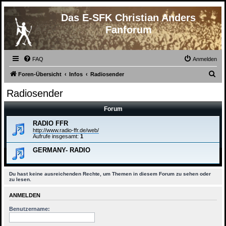
Das E-SFK Christian Anders
Fanforum
FAQ
Anmelden
S
Foren-Übersicht
Infos
Radiosender
u
Radiosender
c
Forum
h
e
RADIO FFR
http://www.radio-ffr.de/web/
Aufrufe insgesamt:
1
GERMANY- RADIO
Du hast keine ausreichenden Rechte, um Themen in diesem Forum zu sehen oder
zu lesen.
ANMELDEN
Benutzername: