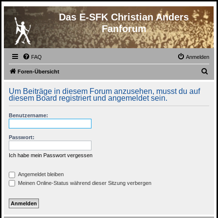
Das E-SFK Christian Anders
Fanforum
FAQ
Anmelden
S
Foren-Übersicht
u
Um Beiträge in diesem Forum anzusehen, musst du auf
c
diesem Board registriert und angemeldet sein.
h
Benutzername:
e
Passwort:
Ich habe mein Passwort vergessen
Angemeldet bleiben
Meinen Online-Status während dieser Sitzung verbergen