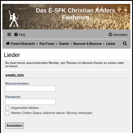
Das E-SFK Christian Anders
Fanforum
FAQ
Anmelden
S
Foren-Übersicht
Fan Foren
Duette
Brunner & Brunner
Lieder
u
Lieder
c
Du hast keine ausreichenden Rechte, um Themen in diesem Forum zu sehen oder
h
zu lesen.
e
ANMELDEN
Benutzername:
Passwort:
Angemeldet bleiben
Meinen Online-Status während dieser Sitzung verbergen