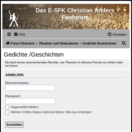
Das E-SFK Christian Anders
Fanforum
FAQ
Anmelden
S
Foren-Übersicht
Plaudern und Diskusionen
Gedichte /Geschichten
u
Gedichte /Geschichten
c
Du hast keine ausreichenden Rechte, um Themen in diesem Forum zu sehen oder
h
zu lesen.
e
ANMELDEN
Benutzername:
Passwort:
Angemeldet bleiben
Meinen Online-Status während dieser Sitzung verbergen