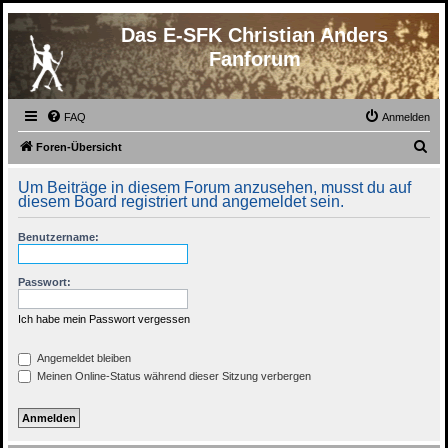
Das E-SFK Christian Anders
Fanforum
FAQ
Anmelden
S
Foren-Übersicht
u
Um Beiträge in diesem Forum anzusehen, musst du auf
c
diesem Board registriert und angemeldet sein.
h
Benutzername:
e
Passwort:
Ich habe mein Passwort vergessen
Angemeldet bleiben
Meinen Online-Status während dieser Sitzung verbergen